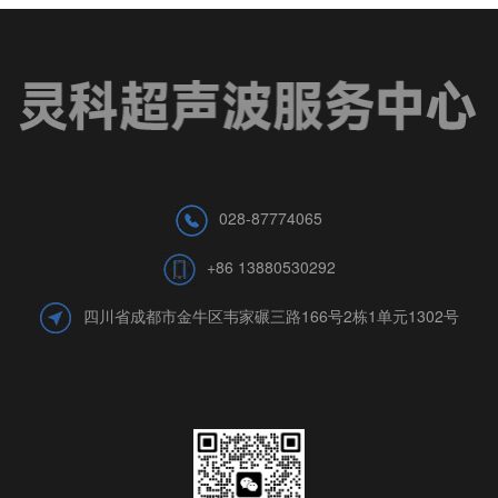
028-87774065
+86 13880530292
四川省成都市金牛区韦家碾三路166号2栋1单元1302号