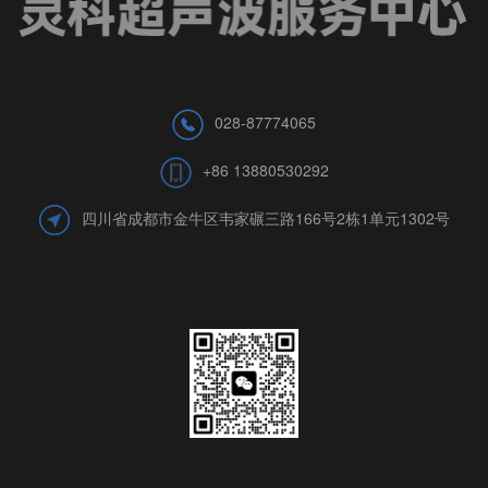
028-87774065
+86 13880530292
四川省成都市金牛区韦家碾三路166号2栋1单元1302号